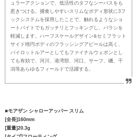
ュラーアクションで、低活性のタフなシーバスをも
惹きつける。捕食しやすいスリムなボディ形状に3フ
ックシステムを採用したことで、触れるようなショ
ートバイトでもガッチリとフッキングし、バラシを
軽減します。ハーフスケールデザイン&セミフラット
サイド楕円ボディのフラッシングアピールは高く、
パイロットルアーとしてもファイナルウェポンとし
ても有効で、河川、港湾部、河口、サーフ、磯、干
潟等あらゆるフィールドで活躍する。
■モアザン シャローアッパー スリム
[全長]160mm
[重量]20.3g
[タイプ]フローティング