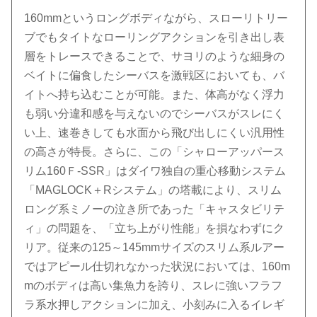
160mmというロングボディながら、スローリトリー
ブでもタイトなローリングアクションを引き出し表
層をトレースできることで、サヨリのような細身の
ベイトに偏食したシーバスを激戦区においても、バ
イトへ持ち込むことが可能。また、体高がなく浮力
も弱い分違和感を与えないのでシーバスがスレにく
い上、速巻きしても水面から飛び出しにくい汎用性
の高さが特長。さらに、この「シャローアッパース
リム160Ｆ-SSR」はダイワ独自の重心移動システム
「MAGLOCK＋Rシステム」の塔載により、スリム
ロング系ミノーの泣き所であった「キャスタビリテ
ィ」の問題を、「立ち上がり性能」を損なわずにク
リア。従来の125～145mmサイズのスリム系ルアー
ではアピール仕切れなかった状況においては、160m
mのボディは高い集魚力を誇り、スレに強いフラフ
ラ系水押しアクションに加え、小刻みに入るイレギ