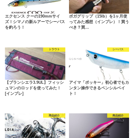
エクセンス クーの190mmサイ
ボガグリップ（15lb）を1ヶ月使
ズ！シマノの新ルアーでシーバス
ってみた感想（インプレ）！買う
を釣ろう！
べき？買…
トラウト
シーバス
【ブランシエラ3.9UL】フィッシ
アイマ「ポッキー」初心者でもカ
ュマンのロッドを使ってみた！
ンタン操作できるペンシルベイ
[インプレ]
ト！
商品紹介
商品紹介