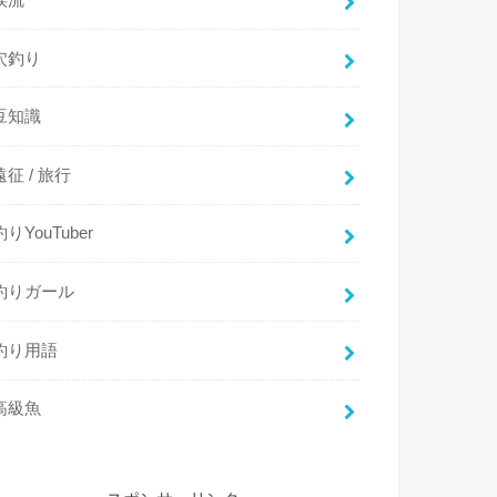
穴釣り
豆知識
遠征 / 旅行
釣りYouTuber
釣りガール
釣り用語
高級魚