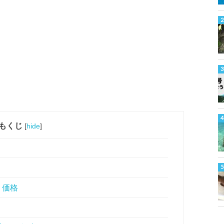
もくじ
[
hide
]
・価格