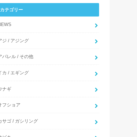
カテゴリー
NEWS
アジ / アジング
アパレル / その他
イカ / エギング
ウナギ
オフショア
カサゴ / ガシリング