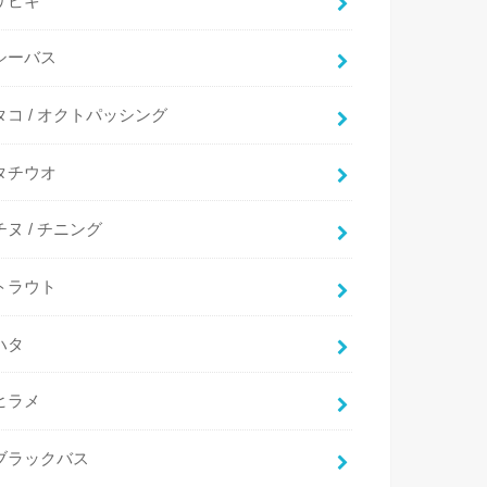
サビキ
シーバス
タコ / オクトパッシング
タチウオ
チヌ / チニング
トラウト
ハタ
ヒラメ
ブラックバス