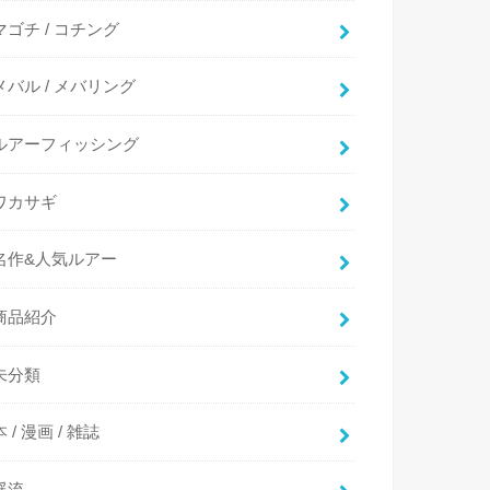
マゴチ / コチング
メバル / メバリング
ルアーフィッシング
ワカサギ
名作&人気ルアー
商品紹介
未分類
本 / 漫画 / 雑誌
渓流