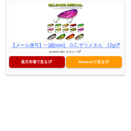
【メール便可】一誠[issei] G.C.ザリメタル 12g
posted with
カエレバ
楽天市場で見る
Amazonで見る