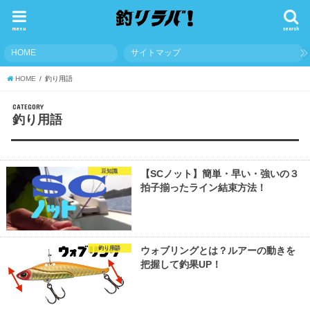
menu
search
HOME
サイトマップ
HOME
釣り用語
CATEGORY
釣り用語
豆知識
【SCノット】簡単・早い・強いの３
拍子揃ったライン結束方法！
釣り用語
ウォブリングとは？ルアーの動きを
把握して釣果UP！