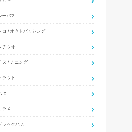
サビキ
シーバス
タコ / オクトパッシング
タチウオ
チヌ / チニング
トラウト
ハタ
ヒラメ
ブラックバス