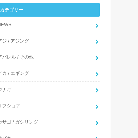
カテゴリー
NEWS
アジ / アジング
アパレル / その他
イカ / エギング
ウナギ
オフショア
カサゴ / ガシリング