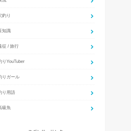
穴釣り
豆知識
遠征 / 旅行
釣りYouTuber
釣りガール
釣り用語
高級魚